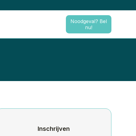
Noodgeval? Bel
nu!
Inschrijven