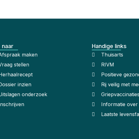
 naar
Handige links
Afspraak maken
Thuisarts
Vraag stellen
RIVM
Herhaalrecept
Positieve gezon
Dossier inzien
Rij veilig met me
Uitslagen onderzoek
Griepvaccinatie
Inschrijven
Informatie ove
Laatste levensf