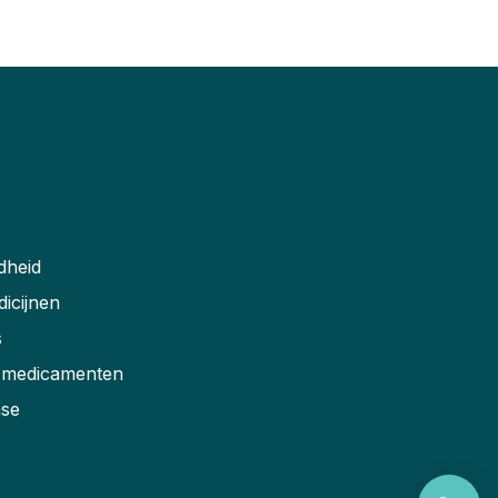
dheid
dicijnen
s
r medicamenten
ase